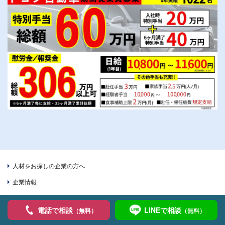
人材をお探しの企業の方へ
企業情報
（
・
ピックアップ求人
三菱期間工
アイシン期間工
・
・
・
）
デンソー期間工
トヨタ自動車期間
三菱自動車派遣
電話で相談
LINEで相談
（無料）
（無料）
お問い合わせ