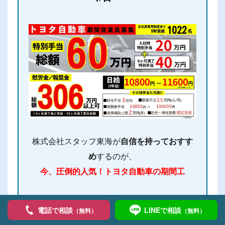
株式会社スタッフ東海が
自信を持っておすす
め
するのが、
今、圧倒的人気！トヨタ自動車の期間工
未経験でもOK！
サポート体制も万全！
電話で相談
LINEで相談
（無料）
（無料）
「とにかく稼ぎたい」「安定した仕事がした