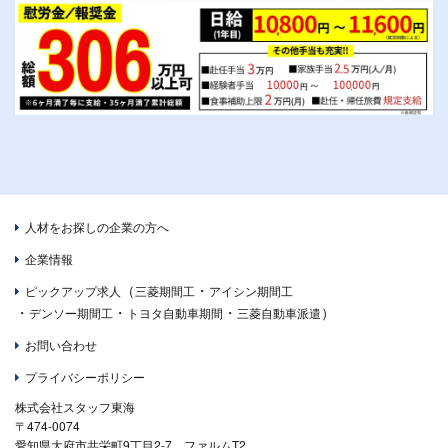
人材をお探しの企業の方へ
企業情報
（
・
ピックアップ求人
三菱期間工
アイシン期間工
・
・
・
）
デンソー期間工
トヨタ自動車期間
三菱自動車派遣
お問い合わせ
プライバシーポリシー
株式会社スタッフ東海
〒474-0074
愛知県大府市共栄町9丁目2-7 ファルムT2