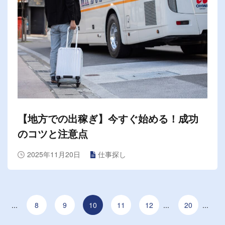
【地方での出稼ぎ】今すぐ始める！成功
のコツと注意点
2025年11月20日
仕事探し
...
8
9
10
11
12
...
20
...