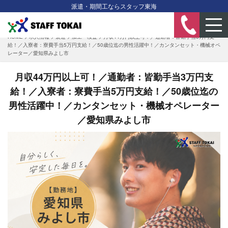
派遣・期間工ならスタッフ東海
HOME
>
求人情報
>
製造
>
加工・検査
>
月収44万円以上可！／通勤者：皆勤手当3万円支
給！／入寮者：寮費手当5万円支給！／50歳位迄の男性活躍中！／カンタンセット・機械オペ
レーター／愛知県みよし市
月収44万円以上可！／通勤者：皆勤手当3万円支
給！／入寮者：寮費手当5万円支給！／50歳位迄の
男性活躍中！／カンタンセット・機械オペレーター
／愛知県みよし市