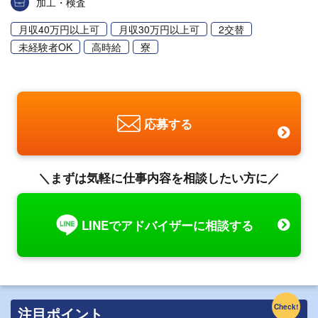
加工・検査
月収40万円以上可
月収30万円以上可
2交替
未経験者OK
高時給
寮
応募する
＼まずは気軽に仕事内容を相談したい方に／
LINEでアドバイザーに相談する
Check!
注目ポイント