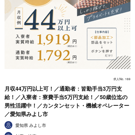
求人No. 169
月収44万円以上可！／通勤者：皆勤手当3万円支
給！／入寮者：寮費手当5万円支給！／50歳位迄の
男性活躍中！／カンタンセット・機械オペレーター
／愛知県みよし市
愛知県 みよし市