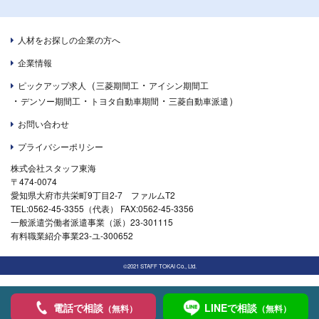
人材をお探しの企業の方へ
企業情報
（
・
ピックアップ求人
三菱期間工
アイシン期間工
・
・
・
）
デンソー期間工
トヨタ自動車期間
三菱自動車派遣
お問い合わせ
プライバシーポリシー
株式会社スタッフ東海
〒474-0074
愛知県大府市共栄町9丁目2-7 ファルムT2
TEL:0562-45-3355（代表） FAX:0562-45-3356
一般派遣労働者派遣事業（派）23-301115
有料職業紹介事業23-ユ-300652
©2021 STAFF TOKAI Co., Ltd.
電話で相談
LINEで相談
（無料）
（無料）