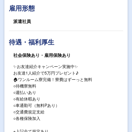
雇用形態
派遣社員
待遇・福利厚生
社会保険あり・雇用保険あり
✨お友達紹介キャンペーン実施中✨
お友達1人紹介で5万円プレゼント♪
🏠ワンルーム寮完備！寮費はずーっと無料
○待機寮無料
○週払いあり
○有給休暇あり
○車通勤可（無料Pあり）
○交通費規定支給
○各種保険加入
※上記全て規定あり