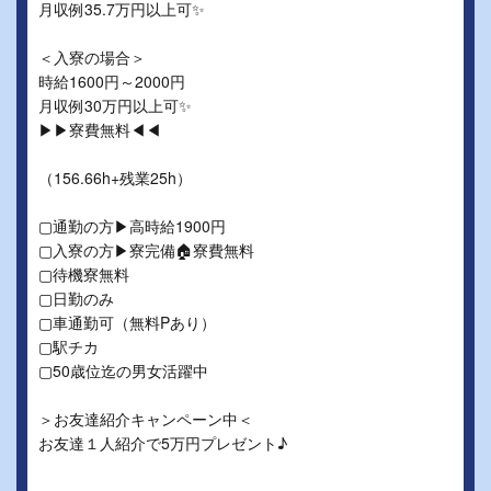
月収例35.7万円以上可✨
＜入寮の場合＞
時給1600円～2000円
月収例30万円以上可✨
▶▶寮費無料◀◀
（156.66h+残業25h）
▢通勤の方▶高時給1900円
▢入寮の方▶寮完備🏠寮費無料
▢待機寮無料
▢日勤のみ
▢車通勤可（無料Pあり）
▢駅チカ
▢50歳位迄の男女活躍中
＞お友達紹介キャンペーン中＜
お友達１人紹介で5万円プレゼント♪