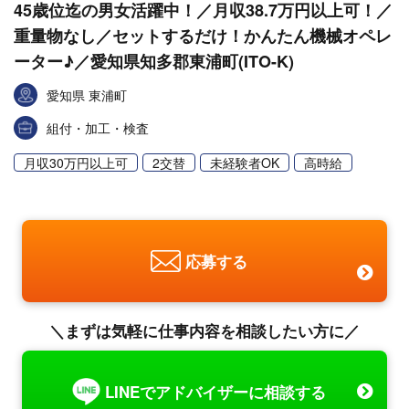
45歳位迄の男女活躍中！／月収38.7万円以上可！／
重量物なし／セットするだけ！かんたん機械オペレ
ーター♪／愛知県知多郡東浦町(ITO-K)
愛知県 東浦町
組付・加工・検査
月収30万円以上可
2交替
未経験者OK
高時給
応募する
＼まずは気軽に仕事内容を相談したい方に／
LINEでアドバイザーに相談する