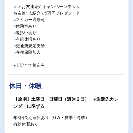
＞＞お友達紹介キャンペーン中＜＜
お友達1人紹介で5万円プレゼント♪
○マイカー通勤可
○休憩室あり
○週払いあり
○有給休暇あり
○交通費規定支給
○各種保険加入
※上記全て規定有
休日・休暇
【原則】土曜日・日曜日（週休２日） ※派遣先カレ
ンダーに準ずる
年3回長期連休あり（GW・夏季・冬季）
有給休暇あり