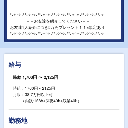
°˖✧◝✧˖°°˖✧◝✧˖°°˖✧◝✧˖°°˖✧◝✧˖°°˖✧◝✧˖°°˖✧◝✧˖°°˖✧
－－お友達を紹介してください－－
お友達1人紹介につき5万円プレゼント！！※規定あり
°˖✧◝✧˖°°˖✧◝✧˖°°˖✧◝✧˖°°˖✧◝✧˖°°˖✧◝✧˖°°˖✧◝✧˖°°˖✧
給与
時給 1,700円 〜 2,125円
時給：1700円～2125円
月収：38.7万円以上可
（内訳:168h+深夜40h+残業40h）
勤務地