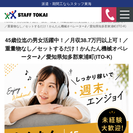
派遣・期間工ならスタッフ東海
HOME
>
求人情報
>
組付・加工・検査
>
45歳位迄の男女活躍中！／月収38.7万円以上可！
／重量物なし／セットするだけ！かんたん機械オペレーター♪／愛知県知多郡東浦町(ITO-K)
45歳位迄の男女活躍中！／月収38.7万円以上可！／
重量物なし／セットするだけ！かんたん機械オペレ
ーター♪／愛知県知多郡東浦町(ITO-K)