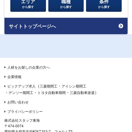
エリア
職種
条件
から探す
から探す
から探す
サイトトップページへ
人材をお探しの企業の方へ
企業情報
（
・
ピックアップ求人
三菱期間工
アイシン期間工
・
・
・
）
デンソー期間工
トヨタ自動車期間
三菱自動車派遣
お問い合わせ
プライバシーポリシー
株式会社スタッフ東海
〒474-0074
愛知県大府市共栄町9丁目2-7 ファルムT2