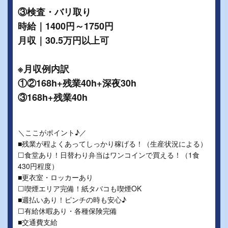
③検査・バリ取り
時給｜1400円～1750円
月収｜30.5万円以上可
※月収例内訳
①②168h+残業40h+深夜30h
③168h+残業40h
＼ここがポイント♪／
■残業が程よくあってしっかり稼げる！（生産状況による）
☐食堂あり！日替わり弁当はワンコインで買える！（1食
430円程度）
■更衣室・ロッカーあり
☐喫煙エリア完備！紙タバコも喫煙OK
■週払いあり！ピンチの時も安心♪
☐有給休暇あり・各種保険完備
■交通費支給