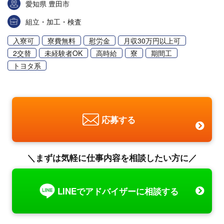
愛知県 豊田市
組立・加工・検査
入寮可
寮費無料
慰労金
月収30万円以上可
2交替
未経験者OK
高時給
寮
期間工
トヨタ系
応募する
＼まずは気軽に仕事内容を相談したい方に／
LINEでアドバイザーに相談する