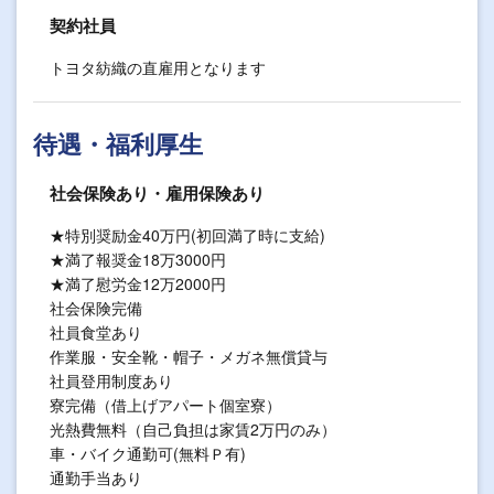
契約社員
トヨタ紡織の直雇用となります
待遇・福利厚生
社会保険あり・雇用保険あり
★特別奨励金40万円(初回満了時に支給)
★満了報奨金18万3000円
★満了慰労金12万2000円
社会保険完備
社員食堂あり
作業服・安全靴・帽子・メガネ無償貸与
社員登用制度あり
寮完備（借上げアパート個室寮）
光熱費無料（自己負担は家賃2万円のみ）
車・バイク通勤可(無料Ｐ有)
通勤手当あり