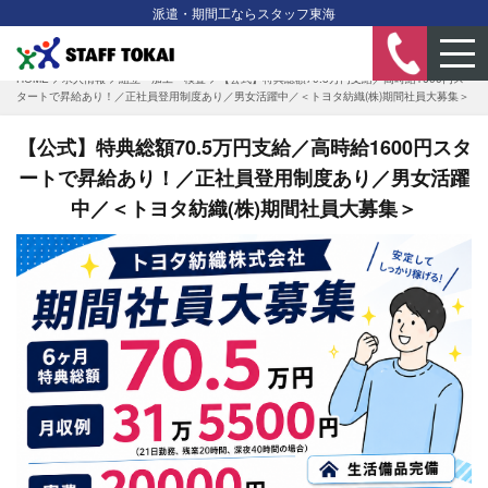
派遣・期間工ならスタッフ東海
HOME
>
求人情報
>
組立・加工・検査
>
【公式】特典総額70.5万円支給／高時給1600円ス
タートで昇給あり！／正社員登用制度あり／男女活躍中／＜トヨタ紡織(株)期間社員大募集＞
【公式】特典総額70.5万円支給／高時給1600円スタ
ートで昇給あり！／正社員登用制度あり／男女活躍
中／＜トヨタ紡織(株)期間社員大募集＞