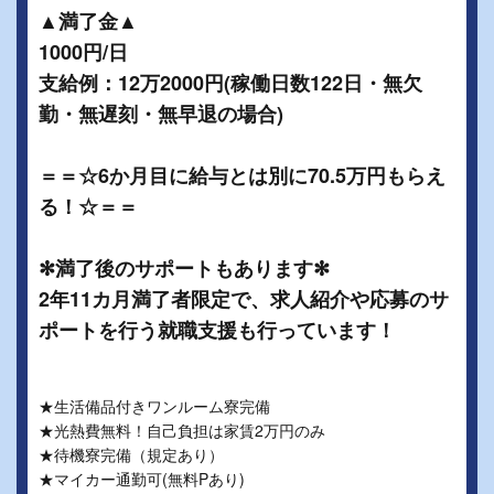
▲満了金▲
1000円/日
支給例：12万2000円(稼働日数122日・無欠
勤・無遅刻・無早退の場合)
＝＝☆6か月目に給与とは別に70.5万円もらえ
る！☆＝＝
✻満了後のサポートもあります✻
2年11カ月満了者限定で、求人紹介や応募のサ
ポートを行う就職支援も行っています！
★生活備品付きワンルーム寮完備
★光熱費無料！自己負担は家賃2万円のみ
★待機寮完備（規定あり）
★マイカー通勤可(無料Pあり)