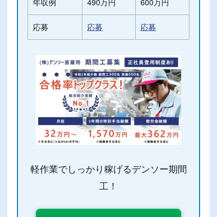
年収例
490万円
600万円
応募
応募
応募
軽作業でしっかり稼げるデンソー
期間
工！