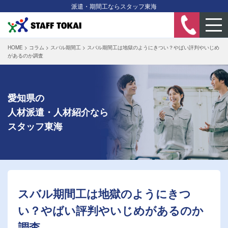
派遣・期間工ならスタッフ東海
HOME
>
コラム
>
スバル期間工
>
スバル期間工は地獄のようにきつい？やばい評判やいじめ
があるのか調査
愛知県の
人材派遣・人材紹介なら
スタッフ東海
スバル期間工は地獄のようにきつ
い？やばい評判やいじめがあるのか
調査